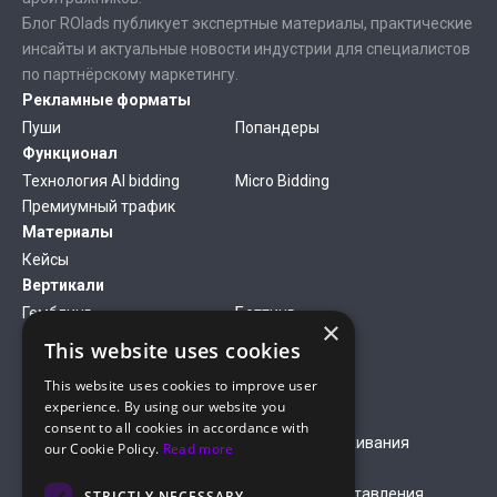
Блог ROIads публикует экспертные материалы, практические
инсайты и актуальные новости индустрии для специалистов
по партнёрскому маркетингу.
Рекламные форматы
Пуши
Попандеры
Функционал
Технология AI bidding
Micro Bidding
Премиумный трафик
Материалы
Кейсы
Вертикали
Гемблинг
Беттинг
×
Финансы
Антивирусы
This website uses cookies
Дейтинг
Нутра
This website uses cookies to improve user
Компания
experience. By using our website you
О нас
Медиакит
consent to all cookies in accordance with
Правила оплаты кредитной
Правила обслуживания
our Cookie Policy.
Read more
картой
Условия обслуживания
Условия предоставления
STRICTLY NECESSARY