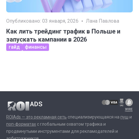
Опубликовано:
03 января, 2026
Лана Павлова
Как лить трейдинг трафик в Польше и
запускать кампании в 2026
гайд
финансы
ROIAds — это рекламная сеть
специализирующаяся на
пуш
и
поп-форматах
с глобальным охватом трафика и
продвинутыми инструментами для рекламодателей и
арбитражников.