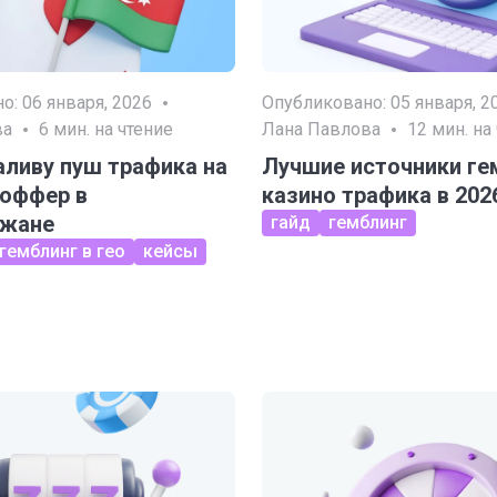
но:
06 января, 2026
Опубликовано:
05 января, 2
ва
6
мин. на чтение
Лана Павлова
12
мин. на
аливу пуш трафика на
Лучшие источники ге
 оффер в
казино трафика в 202
джане
гайд
гемблинг
гемблинг в гео
кейсы