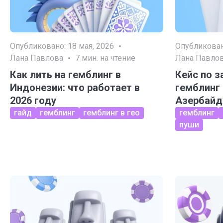
Опубликовано:
18 мая, 2026
Опубликова
Лана Павлова
7
мин. на чтение
Лана Павло
Как лить на гемблинг в
Кейс по з
Индонезии: что работает в
гемблинг
2026 году
Азербай
гайд
гемблинг
гемблинг в гео
гемблинг
пуши