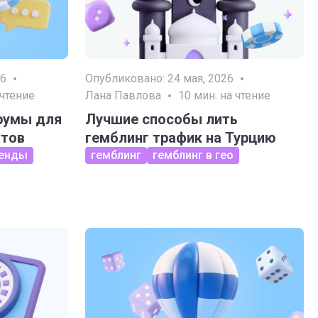
26
Опубликовано:
24 мая, 2026
 чтение
Лана Павлова
10
мин. на чтение
румы для
Лучшие способы лить
атов
гемблинг трафик на Турцию
енды
гемблинг
гемблинг в гео