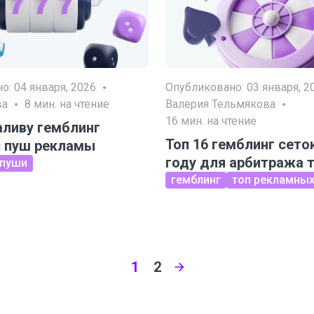
но:
04 января, 2026
Опубликовано:
03 января, 2
ва
8
мин. на чтение
Валерия Тельмякова
16
мин. на чтение
аливу гемблинг
Топ 16 гемблинг сеток
с пуш рекламы
году для арбитража 
пуши
гемблинг
топ рекламных
1
2