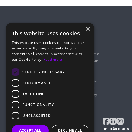
×
This website uses cookies
This website uses cookies to improve user
ROIAds — это рекламная сеть
experience. By using our website you
consent to all cookies in accordance with
специализирующаяся на
пуш
и
поп-форматах
с
our Cookie Policy.
Read more
глобальным охватом трафика и продвинутыми
инструментами для рекламодателей и
STRICTLY NECESSARY
арбитражников.
Блог ROIads публикует экспертные материалы,
PERFORMANCE
практические инсайты и актуальные новости
TARGETING
индустрии для специалистов по партнёрскому
маркетингу.
FUNCTIONALITY
ROIADS LTD
UNCLASSIFIED
Улица Грива Дигени, 51, Атинеон Корт,
офис 202, 8047 Пафос, Кипр
hello@roiads.
ACCEPT ALL
DECLINE ALL