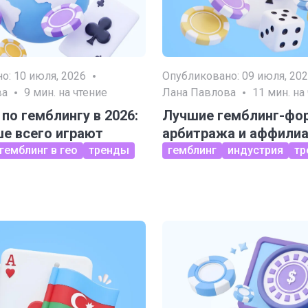
но:
10 июля, 2026
Опубликовано:
09 июля, 20
ва
9
мин. на чтение
Лана Павлова
11
мин. на
 по гемблингу в 2026:
Лучшие гемблинг-фо
ше всего играют
арбитража и аффили
гемблинг в гео
тренды
гемблинг
индустрия
тр