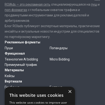
ROIAds — это рекламная сеть
специализирующаяся на
пуш
и
поп-форматах
с глобальным охватом трафика и
продвинутыми инструментами для рекламодателей и
арбитражников.
Блог ROIads публикует экспертные материалы, практические
инсайты и актуальные новости индустрии для специалистов
по партнёрскому маркетингу.
Рекламные форматы
Пуши
Попандеры
Функционал
Технология AI bidding
Micro Bidding
Премиумный трафик
Материалы
Кейсы
Вертикали
Гемблинг
Беттинг
×
Финансы
Антивирусы
This website uses cookies
Дейтинг
Нутра
This website uses cookies to improve user
Компания