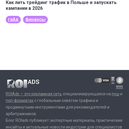
Как лить трейдинг трафик в Польше и запускать
кампании в 2026
гайд
финансы
ROIAds — это рекламная сеть
специализирующаяся на
пуш
и
поп-форматах
с глобальным охватом трафика и
продвинутыми инструментами для рекламодателей и
арбитражников.
Блог ROIads публикует экспертные материалы, практические
инсайты и актуальные новости индустрии для специалистов