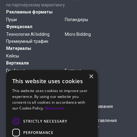
по партнёрскому маркетингу.
Рекламные форматы
Пуши
Попандеры
Функционал
Технология AI bidding
Micro Bidding
Премиумный трафик
Материалы
Кейсы
Вертикали
Гемблинг
Беттинг
×
Финансы
Антивирусы
This website uses cookies
Дейтинг
Нутра
This website uses cookies to improve user
Компания
experience. By using our website you
О нас
Медиакит
consent to all cookies in accordance with
Правила оплаты кредитной
Правила обслуживания
our Cookie Policy.
Read more
картой
Условия обслуживания
Условия предоставления
STRICTLY NECESSARY
рекламных услуг
PERFORMANCE
Политика