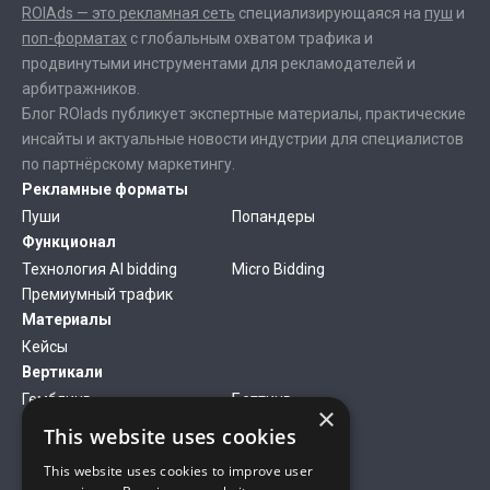
ROIAds — это рекламная сеть
специализирующаяся на
пуш
и
поп-форматах
с глобальным охватом трафика и
продвинутыми инструментами для рекламодателей и
арбитражников.
Блог ROIads публикует экспертные материалы, практические
инсайты и актуальные новости индустрии для специалистов
по партнёрскому маркетингу.
Рекламные форматы
Пуши
Попандеры
Функционал
Технология AI bidding
Micro Bidding
Премиумный трафик
Материалы
Кейсы
Вертикали
Гемблинг
Беттинг
×
Финансы
Антивирусы
This website uses cookies
Дейтинг
Нутра
This website uses cookies to improve user
Компания