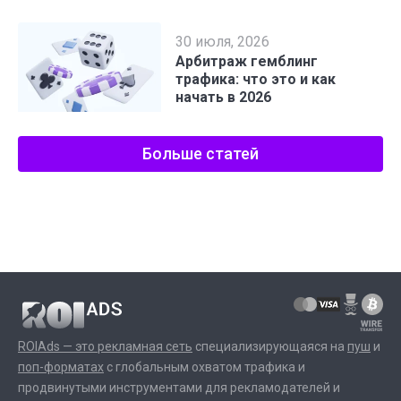
30 июля, 2026
Арбитраж гемблинг
трафика: что это и как
начать в 2026
Больше статей
ROIAds — это рекламная сеть
специализирующаяся на
пуш
и
поп-форматах
с глобальным охватом трафика и
продвинутыми инструментами для рекламодателей и