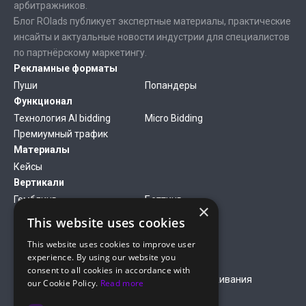
арбитражников.
Блог ROIads публикует экспертные материалы, практические
инсайты и актуальные новости индустрии для специалистов
по партнёрскому маркетингу.
Рекламные форматы
Пуши
Попандеры
Функционал
Технология AI bidding
Micro Bidding
Премиумный трафик
Материалы
Кейсы
Вертикали
Гемблинг
Беттинг
×
Финансы
Антивирусы
This website uses cookies
Дейтинг
Нутра
This website uses cookies to improve user
Компания
experience. By using our website you
О нас
Медиакит
consent to all cookies in accordance with
Правила оплаты кредитной
Правила обслуживания
our Cookie Policy.
Read more
картой