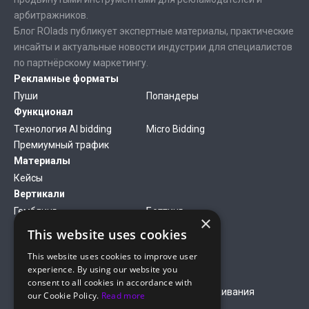
арбитражников.
Блог ROIads публикует экспертные материалы, практические
инсайты и актуальные новости индустрии для специалистов
по партнёрскому маркетингу.
Рекламные форматы
Пуши
Попандеры
Функционал
Технология AI bidding
Micro Bidding
Премиумный трафик
Материалы
Кейсы
Вертикали
Гемблинг
Беттинг
×
Финансы
Антивирусы
This website uses cookies
Дейтинг
Нутра
This website uses cookies to improve user
Компания
experience. By using our website you
О нас
Медиакит
consent to all cookies in accordance with
Правила оплаты кредитной
Правила обслуживания
our Cookie Policy.
Read more
картой