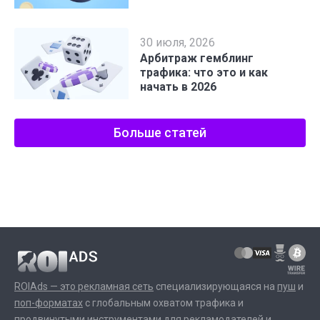
30 июля, 2026
Арбитраж гемблинг
трафика: что это и как
начать в 2026
Больше статей
ROIAds — это рекламная сеть
специализирующаяся на
пуш
и
поп-форматах
с глобальным охватом трафика и
продвинутыми инструментами для рекламодателей и