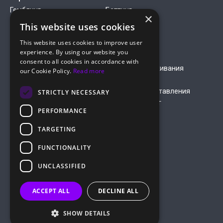
Гемблинг
Беттинг
×
Финансы
Антивирусы
This website uses cookies
Дейтинг
Нутра
This website uses cookies to improve user
Компания
experience. By using our website you
О нас
Медиакит
consent to all cookies in accordance with
Правила оплаты кредитной
Правила обслуживания
our Cookie Policy.
Read more
картой
Условия обслуживания
Условия предоставления
STRICTLY NECESSARY
рекламных услуг
PERFORMANCE
Политика
конфеденциальности
TARGETING
hello@roiads.co
FUNCTIONALITY
marketing@roiads.co
– для PR активностей
UNCLASSIFIED
ROIADS LTD
ACCEPT ALL
DECLINE ALL
Улица Грива Дигени, 51, Атинеон Корт,
офис 202, 8047 Пафос, Кипр
SHOW DETAILS
©
2026
ROIads, все права защищены