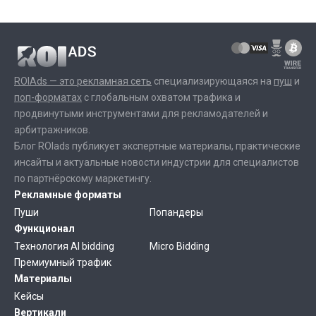
ROIAds — это рекламная сеть
специализирующаяся на
пуш
и
поп-форматах
с глобальным охватом трафика и
продвинутыми инструментами для рекламодателей и
арбитражников.
Блог ROIads публикует экспертные материалы, практические
инсайты и актуальные новости индустрии для специалистов
по партнёрскому маркетингу.
Рекламные форматы
Пуши
Попандеры
Функционал
Технология AI bidding
Micro Bidding
Премиумный трафик
Материалы
Кейсы
Вертикали