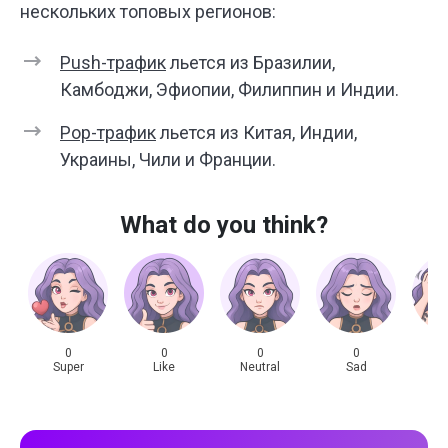
нескольких топовых регионов:
Push-трафик
льется из Бразилии,
Камбоджи, Эфиопии, Филиппин и Индии.
Pop-трафик
льется из Китая, Индии,
Украины, Чили и Франции.
What do you think?
0
0
0
0
Super
Like
Neutral
Sad
Sh