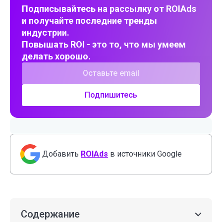
Подписывайтесь на рассылку от ROIAds
и получайте последние тренды
индустрии.
Повышать ROI - это то, что мы умеем
делать хорошо.
Подпишитесь
Добавить
ROIAds
в источники Google
Содержание