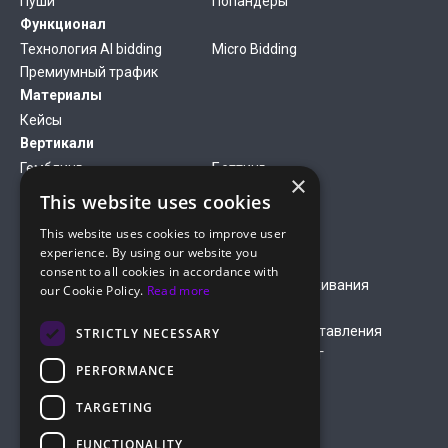
Пуши
Попандеры
Функционал
Технология AI bidding
Micro Bidding
Премиумный трафик
Материалы
Кейсы
Вертикали
Гемблинг
Беттинг
×
Финансы
Антивирусы
This website uses cookies
Дейтинг
Нутра
This website uses cookies to improve user
Компания
experience. By using our website you
О нас
Медиакит
consent to all cookies in accordance with
Правила оплаты кредитной
Правила обслуживания
our Cookie Policy.
Read more
картой
Условия обслуживания
Условия предоставления
STRICTLY NECESSARY
рекламных услуг
PERFORMANCE
Политика
конфеденциальности
TARGETING
hello@roiads.co
FUNCTIONALITY
marketing@roiads.co
– для PR активностей