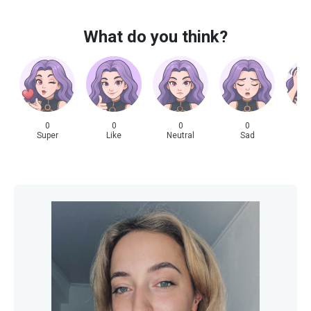
What do you think?
0
0
0
0
Super
Like
Neutral
Sad
Sh