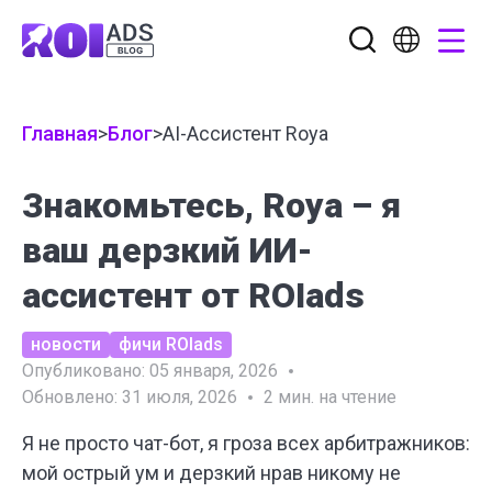
Главная
>
Блог
>
AI-Ассистент Roya
Знакомьтесь, Roya – я
ваш дерзкий ИИ-
ассистент от ROIads
новости
фичи ROIads
Опубликовано:
05 января, 2026
Обновлено:
31 июля, 2026
2
мин. на чтение
Я не просто чат-бот, я гроза всех арбитражников:
мой острый ум и дерзкий нрав никому не