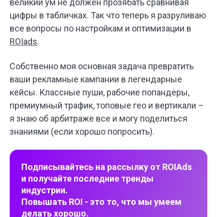
великий ум не должен прозябать сравнивая
цифры в табличках. Так что теперь я разруливаю
все вопросы по настройкам и оптимизации в
ROIads
.
Собственно моя основная задача превратить
ваши рекламные кампании в легендарные
кейсы. Классные пуши, рабочие попандеры,
премиумный трафик, топовые гео и вертикали –
я знаю об арбитраже все и могу поделиться
знаниями (если хорошо попросить).
Подписывайтесь на рассылку от ROIAds
и получайте последние тренды
индустрии.
Повышать ROI - это то, что мы умеем
делать хорошо.