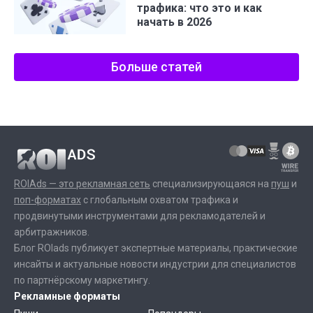
трафика: что это и как
начать в 2026
Больше статей
ROIAds — это рекламная сеть
специализирующаяся на
пуш
и
поп-форматах
с глобальным охватом трафика и
продвинутыми инструментами для рекламодателей и
арбитражников.
Блог ROIads публикует экспертные материалы, практические
инсайты и актуальные новости индустрии для специалистов
по партнёрскому маркетингу.
Рекламные форматы