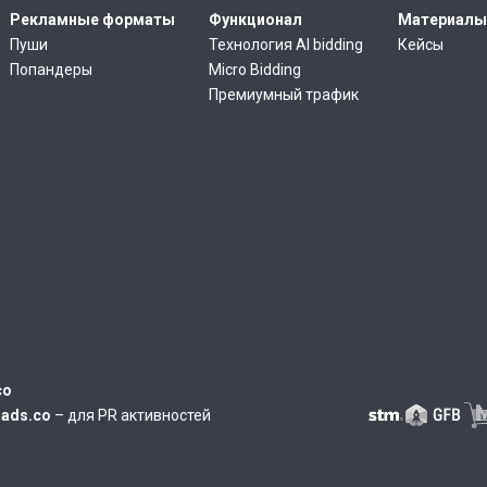
Рекламные форматы
Функционал
Материалы
Пуши
Технология AI bidding
Кейсы
Попандеры
Micro Bidding
Премиумный трафик
co
iads.co
– для PR активностей