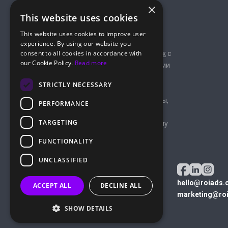
×
This website uses cookies
This website uses cookies to improve user
ROIAds — это рекламная сеть
experience. By using our website you
consent to all cookies in accordance with
специализирующаяся на
пуш
и
поп-форматах
с
our Cookie Policy.
Read more
глобальным охватом трафика и продвинутыми
инструментами для рекламодателей и
STRICTLY NECESSARY
арбитражников.
Блог ROIads публикует экспертные материалы,
PERFORMANCE
практические инсайты и актуальные новости
TARGETING
индустрии для специалистов по партнёрскому
маркетингу.
FUNCTIONALITY
ROIADS LTD
UNCLASSIFIED
Улица Грива Дигени, 51, Атинеон Корт,
офис 202, 8047 Пафос, Кипр
hello@roiads.
ACCEPT ALL
DECLINE ALL
©
2026
ROIads, все права защищены
marketing@ro
SHOW DETAILS