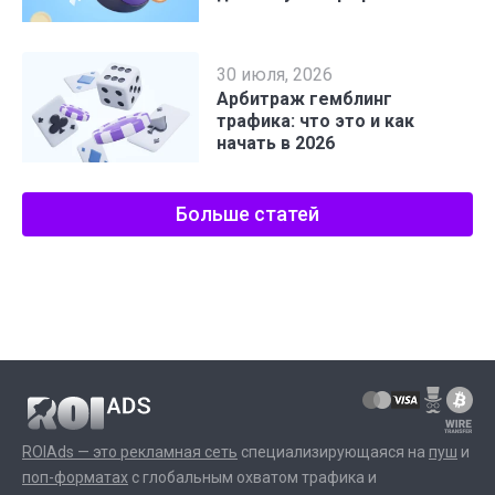
30 июля, 2026
Арбитраж гемблинг
трафика: что это и как
начать в 2026
Больше статей
ROIAds — это рекламная сеть
специализирующаяся на
пуш
и
поп-форматах
с глобальным охватом трафика и