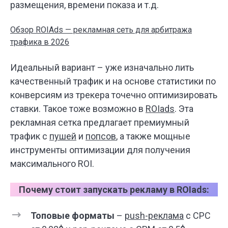
размещения, времени показа и т.д.
Обзор ROIAds — рекламная сеть для арбитража
трафика в 2026
Идеальный вариант – уже изначально лить
качественный трафик и на основе статистики по
конверсиям из трекера точечно оптимизировать
ставки. Такое тоже возможно в
ROIads
. Эта
рекламная сетка предлагает премиумный
трафик с
пушей
и
попсов
, а также мощные
инструменты оптимизации для получения
максимального ROI.
Почему стоит запускать рекламу в ROIads:
Топовые форматы
–
push-реклама
с CPC