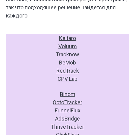
так что подходящее решение найдется для
каждого.
Keitaro
Voluum
Tracknow
BeMob
RedTrack
CPV Lab
Binom
OctoTracker
FunnelFlux
AdsBridge
ThriveTracker
ClickFlare