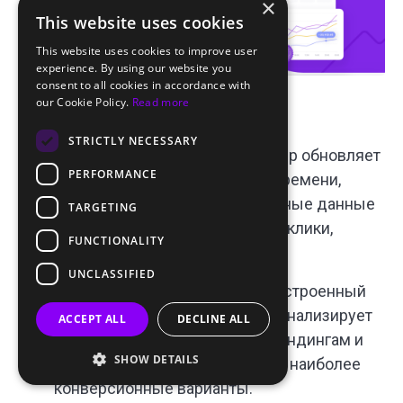
×
This website uses cookies
This website uses cookies to improve user
experience. By using our website you
consent to all cookies in accordance with
our Cookie Policy.
Read more
Особенности и преимущества
:
STRICTLY NECESSARY
Актуальная статистика
: трекер обновляет
PERFORMANCE
данные в режиме реального времени,
чтобы вы получали самые точные данные
TARGETING
об эффективности кампаний – клики,
FUNCTIONALITY
конверсии и ROI.
UNCLASSIFIED
Оптимизация на основе ИИ
: встроенный
алгоритм Traffic Distribution AI анализирует
ACCEPT ALL
DECLINE ALL
перформанс по креативам и лендингам и
SHOW DETAILS
направляет больше трафика на наиболее
конверсионные варианты.