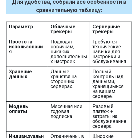
Для удобства, собрали все особенности в
сравнительную таблицу:
Параметр
Облачные
Серверные
трекеры
трекеры
Простота
Подходят
Требуются
использовани
новичкам,
технические
я
никаких
навыки для
дополнительны
настройки и
х настроек
обслуживания
Хранение
Данные
Полный
данных
хранятся на
контроль над
сторонних
данными,
серверах.
хранящимися
на вашем
сервере.
Модель
Месячная или
Разовый
оплаты
годовая
платеж +
подписка
затраты на
обслуживание
сервера
Индивидуальн
Ограничены, в
Широкие