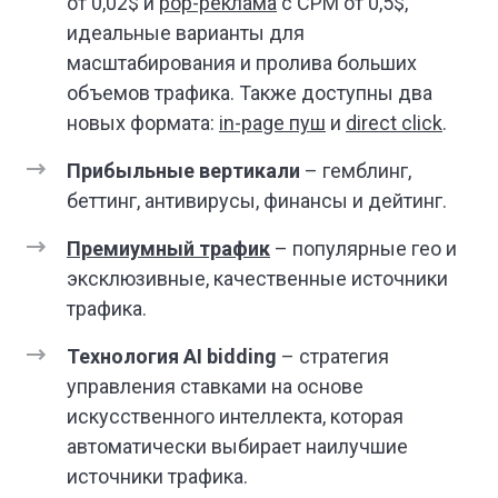
от 0,02$ и
pop-реклама
с CPM от 0,5$,
идеальные варианты для
масштабирования и пролива больших
объемов трафика. Также доступны два
новых формата:
in-page пуш
и
direct click
.
Прибыльные вертикали
– гемблинг,
беттинг, антивирусы, финансы и дейтинг.
Премиумный трафик
– популярные гео и
эксклюзивные, качественные источники
трафика.
Технология AI bidding
– стратегия
управления ставками на основе
искусственного интеллекта, которая
автоматически выбирает наилучшие
источники трафика.