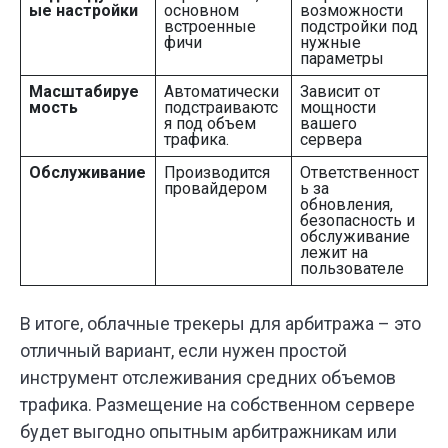
ые настройки
основном
возможности
встроенные
подстройки под
фичи
нужные
параметры
Масштабируе
Автоматически
Зависит от
мость
подстраиваютс
мощности
я под объем
вашего
трафика.
сервера
Обслуживание
Производится
Ответственност
провайдером
ь за
обновления,
безопасность и
обслуживание
лежит на
пользователе
В итоге, облачные трекеры для арбитража – это
отличный вариант, если нужен простой
инструмент отслеживания средних объемов
трафика. Размещение на собственном сервере
будет выгодно опытным арбитражникам или