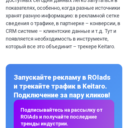
доступных сегодня данных легко запутаться в
показателях, особенно, когда разные источники
хранят разную информацию: в рекламной сетке
сведения о трафике, в партнерке – конверсии, в
CRM системе – клиентские данные и т.д. Тут и
появляется необходимость в инструменте,
который все это объединит – трекере Keitaro.
Запускайте рекламу в ROIads
и трекайте трафик в Keitaro.
Подключение за пару кликов!
Подписывайтесь на рассылку от
ROIAds и получайте последние
тренды индустрии.