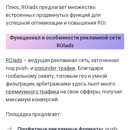
Плюс, ROIads предлагает множество
встроенных продвинутых функций для
успешной оптимизации и повышения ROI.
Функционал и особенности рекламной сети
ROIads
ROIads
– ведущая рекламная сеть, заточенная
под push- и
popunder-трафик
. Благодаря
глобальному охвату, топовым гео и умной
фильтрации, арбитражники здесь льют много
премиумного трафика
на свои офферы, получая
максимум конверсий.
Площадка предлагает:
Профитные рекламные форматы
:
push-