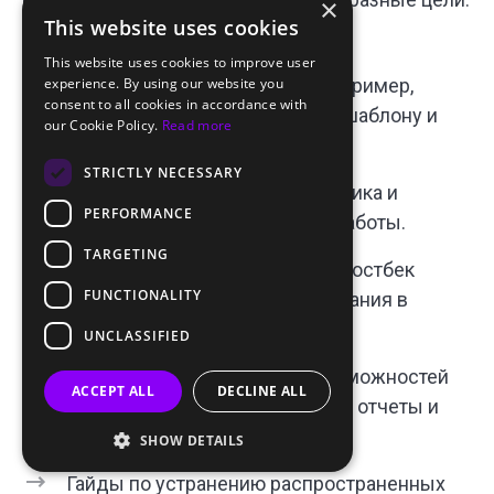
×
This website uses cookies
Там вы найдете:
This website uses cookies to improve user
Руководства по установке (например,
experience. By using our website you
consent to all cookies in accordance with
автоматическая установка по шаблону и
our Cookie Policy.
Read more
ручная настройка).
STRICTLY NECESSARY
Требования к источникам трафика и
PERFORMANCE
серверу для бесперебойной работы.
TARGETING
Инструкции по подключению постбек
FUNCTIONALITY
трекинга и макросов отслеживания в
рекламных сетях.
UNCLASSIFIED
Описания всех доступных возможностей
ACCEPT ALL
DECLINE ALL
(скрипты, фильтры, редиректы, отчеты и
т.д.).
SHOW DETAILS
Гайды по устранению распространенных