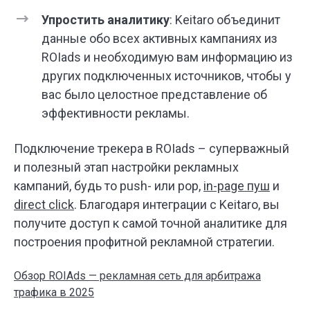
Упростить аналитику
: Keitaro объединит
данные обо всех активных кампаниях из
ROIads и необходимую вам информацию из
других подключенных источников, чтобы у
вас было целостное представление об
эффективности рекламы.
Подключение трекера в ROIads – суперважный
и полезный этап настройки рекламных
кампаний, будь то push- или pop,
in-page пуш
и
direct click
. Благодаря интеграции с Keitaro, вы
получите доступ к самой точной аналитике для
построения профитной рекламной стратегии.
Обзор ROIAds — рекламная сеть для арбитража
трафика в 2025