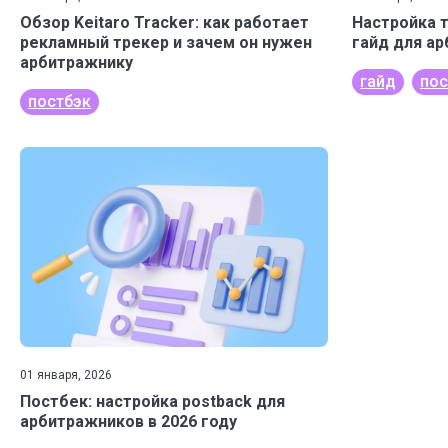
Обзор Keitaro Tracker: как работает
Настройка т
рекламный трекер и зачем он нужен
гайд для а
арбитражнику
гайд
пос
постбэк
01 января, 2026
Постбек: настройка postback для
арбитражников в 2026 году