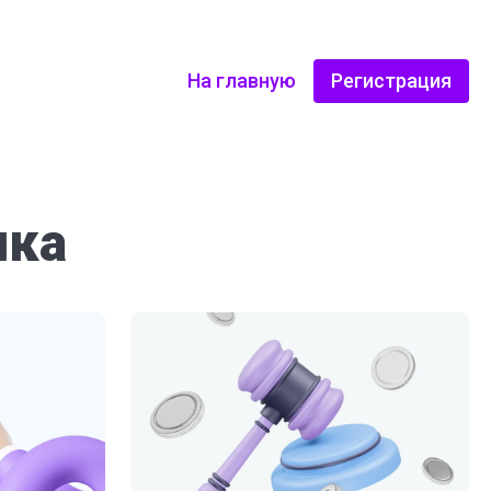
На главную
Регистрация
ика