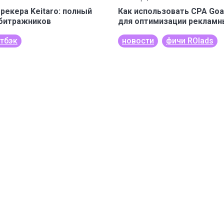
рекера Keitaro: полный
Как использовать CPA Goa
рбитражников
для оптимизации рекламн
тбэк
новости
фичи ROIads