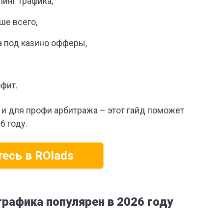
инг трафика,
ше всего,
а под казино офферы,
офит.
 и для профи арбитража – этот гайд поможет
6 году.
есь в ROIads
рафика популярен в 2026 году