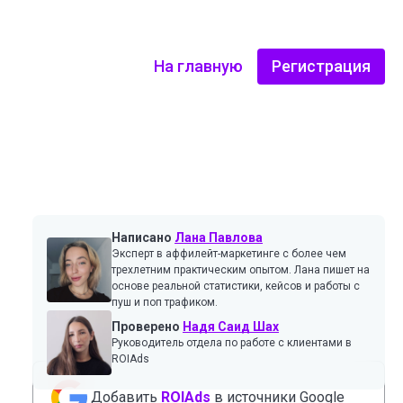
На главную
Регистрация
Написано
Лана Павлова
Эксперт в аффилейт-маркетинге с более чем
трехлетним практическим опытом. Лана пишет на
основе реальной статистики, кейсов и работы с
пуш и поп трафиком.
Проверено
Надя Саид Шах
Руководитель отдела по работе с клиентами в
ROIAds
Добавить
ROIAds
в источники Google