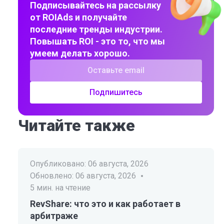
Подписывайтесь на рассылку
от ROIAds и получайте
последние тренды индустрии.
Повышать ROI - это то, что мы
умеем делать хорошо.
Подпишитесь
Читайте также
Опубликовано:
06 августа, 2026
Обновлено:
06 августа, 2026
5
мин. на чтение
RevShare: что это и как работает в
арбитраже